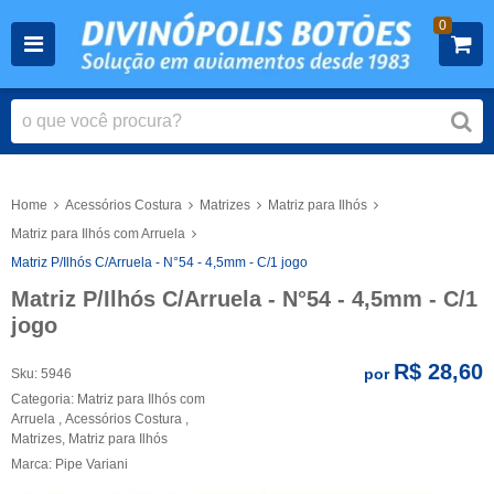
0
Home
Acessórios Costura
Matrizes
Matriz para Ilhós
Matriz para Ilhós com Arruela
Matriz P/Ilhós C/Arruela - N°54 - 4,5mm - C/1 jogo
Matriz P/Ilhós C/Arruela - N°54 - 4,5mm - C/1
jogo
R$ 28,60
por
Sku:
5946
Categoria:
Matriz para Ilhós com
Arruela
,
Acessórios Costura
,
Matrizes
,
Matriz para Ilhós
Marca:
Pipe Variani