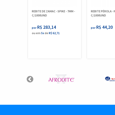
REBITE DE ZAMAC - SPIKE - 7MM -
REBITE PÉROLA - N
C/1000UND
C/1000UND
R$ 283,14
R$ 44,20
por
por
ou em
5x
de
R$ 62,71