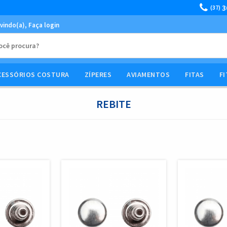
3
(37)
vindo(a),
Faça login
CESSÓRIOS COSTURA
ZÍPERES
AVIAMENTOS
FITAS
FI
REBITE