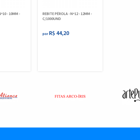
º10 - 10MM -
REBITE PÉROLA - Nº12 - 12MM -
C/1000UND
R$ 44,20
por