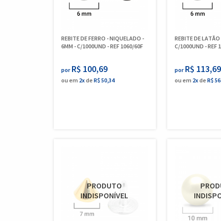
REBITE DE FERRO - NIQUELADO -
REBITE DE LATÃO 
6MM - C/1000UND - REF 1060/60F
C/1000UND - REF 
R$ 100,69
R$ 113,69
por
por
ou em
2x
de
R$ 50,34
ou em
2x
de
R$ 56