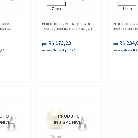
- 6MM -
REBITE DE FERRO - NIQUELADO -
REBITE DE FERR
1060/60F
7MM - C/1000UND - REF 1070/70F
8MM - C/1000UN
R$ 173,23
R$ 234,
por
por
,84
ou em
3x
de
R$ 57,74
ou em
4x
de
R$ 