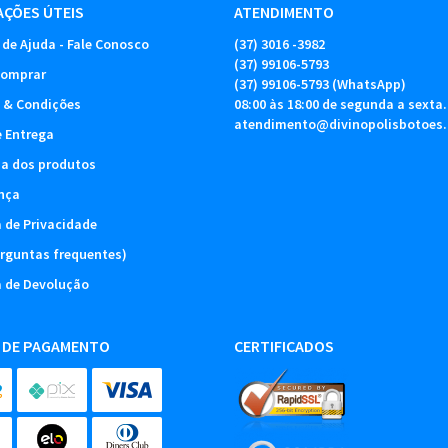
ÇÕES ÚTEIS
ATENDIMENTO
 de Ajuda - Fale Conosco
(37)
3016 -3982
(37)
99106-5793
omprar
(37)
99106-5793
(WhatsApp)
 & Condições
08:00 às 18:00 de segunda a sexta.
atendimento@divinopolisbotoes
e Entrega
ia dos produtos
nça
a de Privacidade
rguntas frequentes)
a de Devolução
 DE PAGAMENTO
CERTIFICADOS