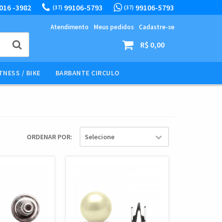
016 -3982
99106-5793
99106-5793
(37)
(37)
Atendimento
Meus pedidos
Cadastre-se
R$ 0,00
TNESS / BIKE
BARBANTE CIRCULO
ORDENAR POR
Selecione