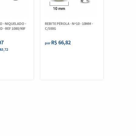
O - NIQUELADO -
REBITE PÉROLA - Nº10 - 10MM -
D - REF 1080/90F
C/500G
07
R$ 66,82
por
63,72