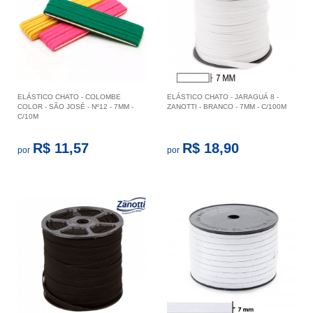
ELÁSTICO CHATO - COLOMBE
ELÁSTICO CHATO - JARAGUÁ 8 -
COLOR - SÃO JOSÉ - Nº12 - 7MM -
ZANOTTI - BRANCO - 7MM - C/100M
C/10M
R$ 11,57
R$ 18,90
por
por