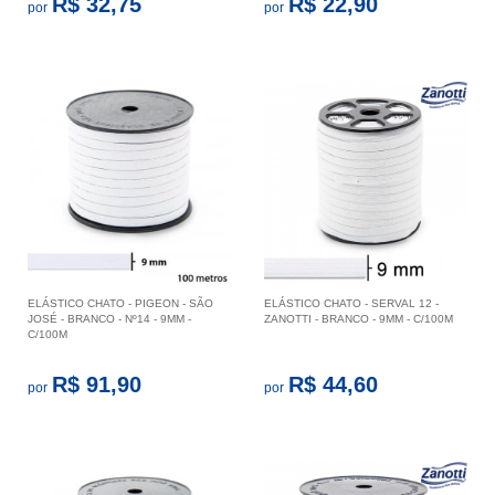
R$ 32,75
R$ 22,90
por
por
ELÁSTICO CHATO - PIGEON - SÃO
ELÁSTICO CHATO - SERVAL 12 -
JOSÉ - BRANCO - Nº14 - 9MM -
ZANOTTI - BRANCO - 9MM - C/100M
C/100M
R$ 91,90
R$ 44,60
por
por