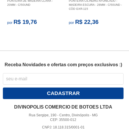
PONTEIRA DE MADEIRA CLARA -
PONTEIRA CILINDRO AFUNILADO -
20MM - C/50UND
MADEIRA ESCURA - 28MM - C/50UND -
CÓD GXR-115
R$ 19,76
R$ 22,36
por
por
Receba Novidades e ofertas com preços exclusivos :)
CADASTRAR
DIVINOPOLIS COMERCIO DE BOTOES LTDA
Rua Sergipe, 190
-
Centro, Divinópolis
-
MG
CEP: 35500-012
CNPJ: 18.118.315/0001-01