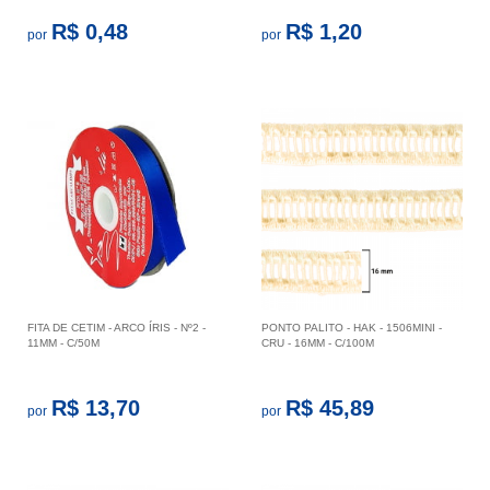
R$ 0,48
R$ 1,20
por
por
FITA DE CETIM - ARCO ÍRIS - Nº2 -
PONTO PALITO - HAK - 1506MINI -
11MM - C/50M
CRU - 16MM - C/100M
R$ 13,70
R$ 45,89
por
por