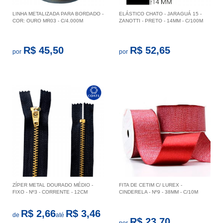
LINHA METALIZADA PARA BORDADO -
ELÁSTICO CHATO - JARAGUÁ 15 -
COR: OURO MR03 - C/4.000M
ZANOTTI - PRETO - 14MM - C/100M
R$ 45,50
R$ 52,65
por
por
ZÍPER METAL DOURADO MÉDIO -
FITA DE CETIM C/ LUREX -
FIXO - Nº3 - CORRENTE - 12CM
CINDERELA - Nº9 - 38MM - C/10M
R$ 2,66
R$ 3,46
de
até
R$ 23,70