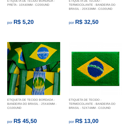
ETIQUETA DE TECIDO BORDADA -
ETIQUETA DE TECIDO -
PRETA - 10X40MM - C/200UND
TERMOCOLANTE - BANDEIRA DO
BRASIL - 20X33MM - C/100UND
R$ 5,20
R$ 32,50
por
por
ETIQUETA DE TECIDO BORDADA -
ETIQUETA DE TECIDO -
BANDEIRA DO BRASIL - 25X40MM -
TERMOCOLANTE - BANDEIRA DO
C/100UND
BRASIL - 52X74MM - C/10UND
R$ 45,50
R$ 13,00
por
por