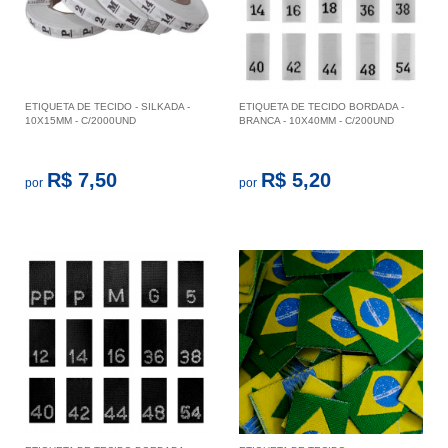
ETIQUETA DE TECIDO - SILKADA -
ETIQUETA DE TECIDO BORDADA -
10X15MM - C/2000UND
BRANCA - 10X40MM - C/200UND
R$ 7,50
R$ 5,20
por
por