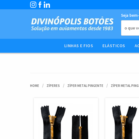
Seja bem-
LINHAS E FIOS
ELÁSTICOS
A
HOME
ZÍPERES
ZÍPER METAL PINGENTE
ZÍPER METAL PIN