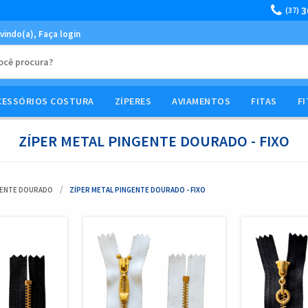
3
(37)
vindo(a),
Faça login
CESSÓRIOS COSTURA
ZÍPERES
AVIAMENTOS
FITAS
FI
ZÍPER METAL PINGENTE DOURADO - FIXO
GENTE DOURADO
ZÍPER METAL PINGENTE DOURADO - FIXO