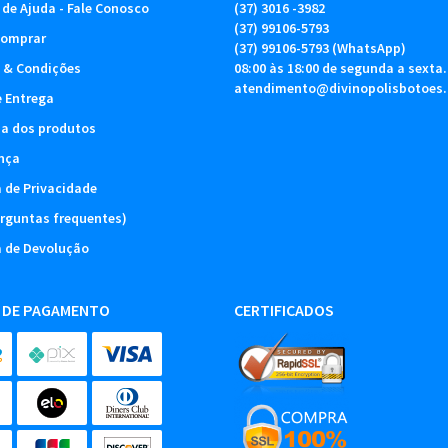
 de Ajuda - Fale Conosco
(37)
3016 -3982
(37)
99106-5793
omprar
(37)
99106-5793
(WhatsApp)
 & Condições
08:00 às 18:00 de segunda a sexta.
atendimento@divinopolisbotoes
e Entrega
ia dos produtos
nça
a de Privacidade
rguntas frequentes)
a de Devolução
 DE PAGAMENTO
CERTIFICADOS