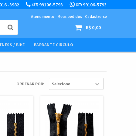
016 -3982
99106-5793
99106-5793
(37)
(37)
Atendimento
Meus pedidos
Cadastre-se
R$ 0,00
TNESS / BIKE
BARBANTE CIRCULO
ORDENAR POR
Selecione