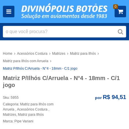
0
Home
Acessórios Costura
Matrizes
Matriz para Ilhós
Matriz para Ilhós com Arruela
Matriz P/Ilhós C/Arruela - N°4 - 18mm - C/1 jogo
Matriz P/Ilhós C/Arruela - N°4 - 18mm - C/1
jogo
R$ 94,51
por
Sku:
5955
Categoria:
Matriz para Ilhós com
Arruela
,
Acessórios Costura
,
Matrizes
,
Matriz para Ilhós
Marca:
Pipe Variani