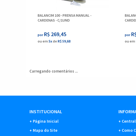
BALANCIM 100 - PRENSA MANUAL -
BALANC
CARDENAS - C/1UND
CARDE
R$ 269,45
R
por
por
ou em
5x
de
R$ 59,68
ou em
Carregando comentários ...
INSTITUCIONAL
INFORMA
Página Inicial
Central
Mapa do Site
Como C