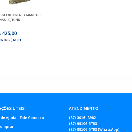
IM 130 - PRENSA MANUAL -
NAS - C/1UND
$ 425,00
8x
de
R$ 61,83
ÇÕES ÚTEIS
ATENDIMENTO
 de Ajuda - Fale Conosco
(37)
3016 -3982
(37)
99106-5793
omprar
(37)
99106-5793
(WhatsApp)