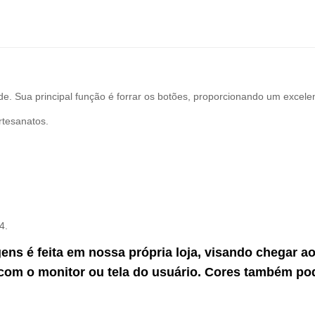
ade.
Sua principal função é forrar os botões, proporcionando um exce
rtesanatos.
34.
gens é feita em nossa própria loja, visando chegar 
com o monitor ou tela do usuário. Cores também po