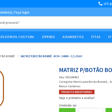
3
(37)
vindo(a),
Faça login
CESSÓRIOS COSTURA
ZÍPERES
AVIAMENTOS
FITAS
FI
OTÃO BOMBÊ
MATRIZ P/BOTÃO BOMBÊ - Nº34 - 34MM - C/1 JOGO
MATRIZ P/BOTÃO BOM
Sku:
301100452
Categoria:
Matriz para Botão Bombê
A
Marca:
Cardenas
PRODUTO INDISPONÍVEL
Seja o primeira a avaliar!
Unidade: un