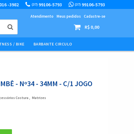
016 -3982
99106-5793
99106-5793
(37)
(37)
Atendimento
Meus pedidos
Cadastre-se
R$ 0,00
TNESS / BIKE
BARBANTE CIRCULO
BÊ - Nº34 - 34MM - C/1 JOGO
cessórios Costura
Matrizes