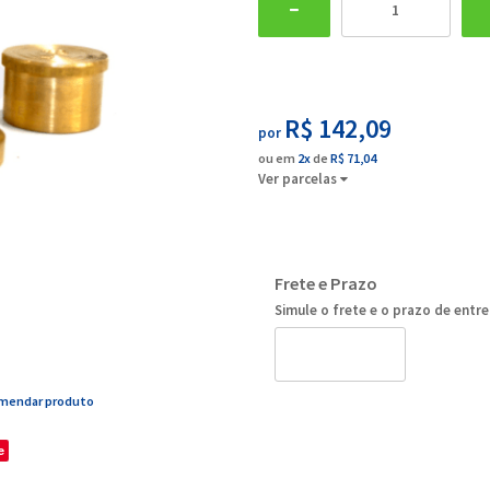
R$ 142,09
por
ou em
2x
de
R$ 71,04
Ver parcelas
Frete e Prazo
Simule o frete e o prazo de entr
mendar produto
e