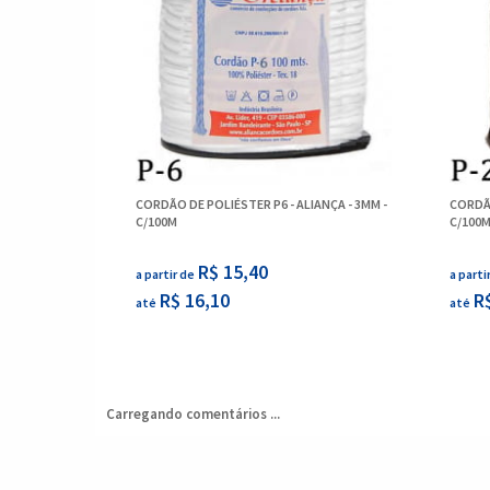
CORDÃO DE POLIÉSTER P6 - ALIANÇA - 3MM -
CORDÃO
C/100M
C/100
R$ 15,40
a partir de
a parti
R$ 16,10
R
até
até
Carregando comentários ...