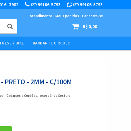
016 -3982
99106-5793
99106-5793
(37)
(37)
Atendimento
Meus pedidos
Cadastre-se
R$ 0,00
TNESS / BIKE
BARBANTE CIRCULO
 - PRETO - 2MM - C/100M
os
Cadarços e Cordões
Acessórios Costura