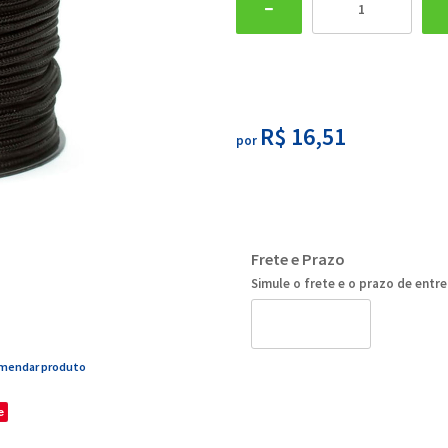
R$ 16,51
por
Frete e Prazo
Simule o frete e o prazo de entr
mendar produto
e