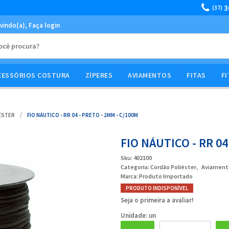
3
(37)
vindo(a),
Faça login
CESSÓRIOS COSTURA
ZÍPERES
AVIAMENTOS
FITAS
FI
ÉSTER
FIO NÁUTICO - RR 04 - PRETO - 2MM - C/100M
FIO NÁUTICO - RR 04
Sku:
402100
Categoria:
Cordão Poliéster
Aviament
Marca:
Produto Importado
PRODUTO INDISPONÍVEL
Seja o primeira a avaliar!
Unidade: un