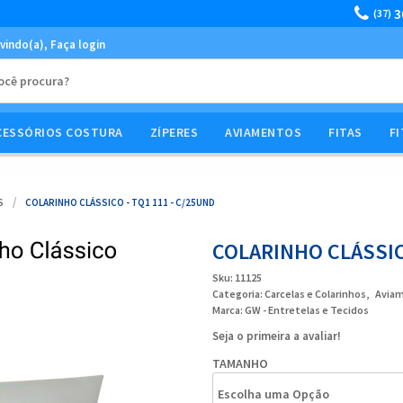
3
(37)
vindo(a),
Faça login
CESSÓRIOS COSTURA
ZÍPERES
AVIAMENTOS
FITAS
FI
S
COLARINHO CLÁSSICO - TQ1 111 - C/25UND
COLARINHO CLÁSSICO
Sku:
11125
Categoria:
Carcelas e Colarinhos
Avia
Marca:
GW - Entretelas e Tecidos
Seja o primeira a avaliar!
TAMANHO