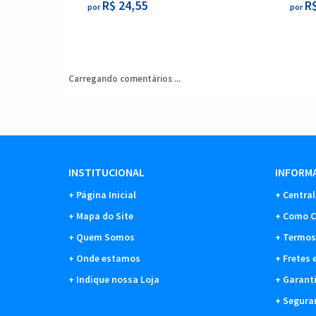
R$ 24,55
R$
por
por
Carregando comentários ...
INSTITUCIONAL
INFORMA
Página Inicial
Central
Mapa do Site
Como C
Quem Somos
Termos
Onde estamos
Fretes 
Indique nossa Loja
Garant
Segura