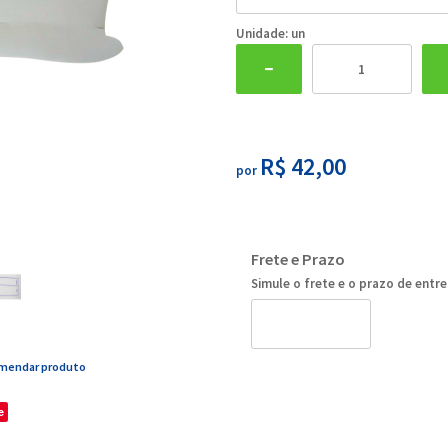
Unidade: un
R$ 42,00
por
Frete e Prazo
Simule o frete e o prazo de entr
mendar produto
e