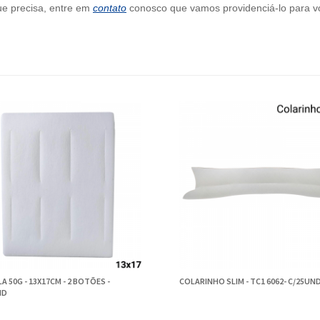
ue precisa, entre em
contato
conosco que vamos providenciá-lo para v
A 50G - 13X17CM - 2 BOTÕES -
COLARINHO SLIM - TC1 6062- C/25UN
ND