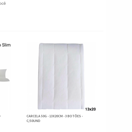
ocê
D
CARCELA 50G - 13X20CM - 3 BOTÕES -
C/50UND