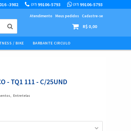
016 -3982
99106-5793
99106-5793
(37)
(37)
Atendimento
Meus pedidos
Cadastre-se
R$ 0,00
TNESS / BIKE
BARBANTE CIRCULO
 - TQ1 111 - C/25UND
mentos
Entretelas