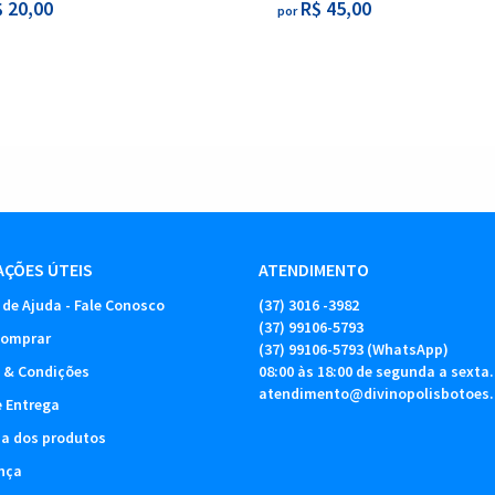
 20,00
R$ 45,00
por
ÇÕES ÚTEIS
ATENDIMENTO
 de Ajuda - Fale Conosco
(37)
3016 -3982
(37)
99106-5793
omprar
(37)
99106-5793
(WhatsApp)
 & Condições
08:00 às 18:00 de segunda a sexta.
atendimento@divinopolisbotoes
e Entrega
ia dos produtos
nça