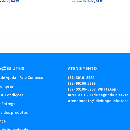
x
de
R$ 64,39
ou em
8x
de
R$ 61,83
ÇÕES ÚTEIS
ATENDIMENTO
 de Ajuda - Fale Conosco
(37)
3016 -3982
(37)
99106-5793
omprar
(37)
99106-5793
(WhatsApp)
 & Condições
08:00 às 18:00 de segunda a sexta.
atendimento@divinopolisbotoes
e Entrega
ia dos produtos
nça
a de Privacidade