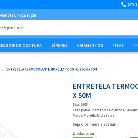
3
(37)
vindo(a),
Faça login
CESSÓRIOS COSTURA
ZÍPERES
AVIAMENTOS
FITAS
FI
ENTRETELA TERMOCOLANTE FIORELLA TC 30 - C/90CM X 50M
ENTRETELA TERMOCO
X 50M
Sku:
2605
Categoria:
Entretelas Colantes
Aviam
Marca:
Fiorella Entretelas
Seja o primeira a avaliar!
Unidade: un