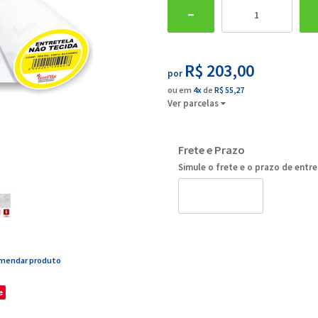
R$ 203,00
por
ou em
4x
de
R$ 55,27
Ver parcelas
Frete e Prazo
Simule o frete e o prazo de entr
mendar produto
e