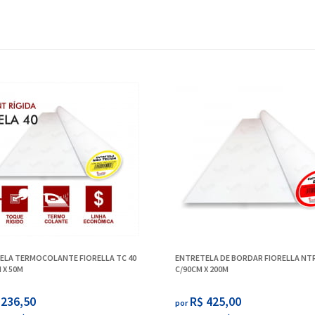
ELA TERMOCOLANTE FIORELLA TC 40
ENTRETELA DE BORDAR FIORELLA NTR 
 X 50M
C/90CM X 200M
 236,50
R$ 425,00
por