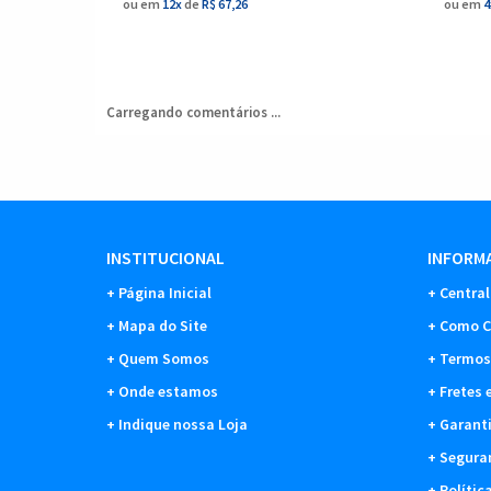
ou em
12x
de
R$ 67,26
ou em
4
Carregando comentários ...
INSTITUCIONAL
INFORMA
Página Inicial
Central
Mapa do Site
Como C
Quem Somos
Termos
Onde estamos
Fretes 
Indique nossa Loja
Garant
Segura
Polític