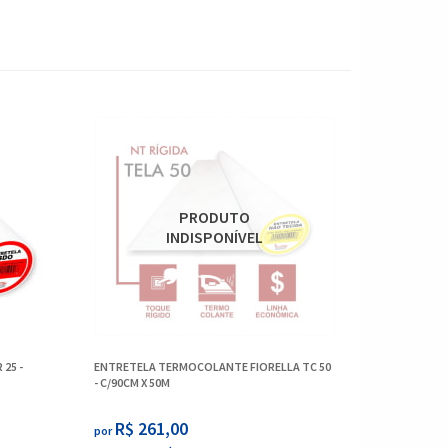
25 -
ENTRETELA TERMOCOLANTE FIORELLA TC 50
ENTRETELA 
- C/90CM X 50M
C/90CM X 2
R$ 261,00
R$ 37
por
por