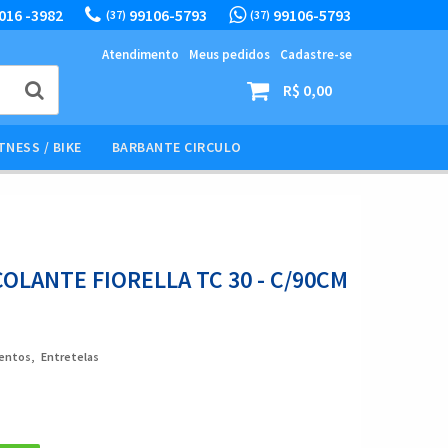
016 -3982
99106-5793
99106-5793
(37)
(37)
Atendimento
Meus pedidos
Cadastre-se
R$ 0,00
TNESS / BIKE
BARBANTE CIRCULO
LANTE FIORELLA TC 30 - C/90CM
entos
Entretelas