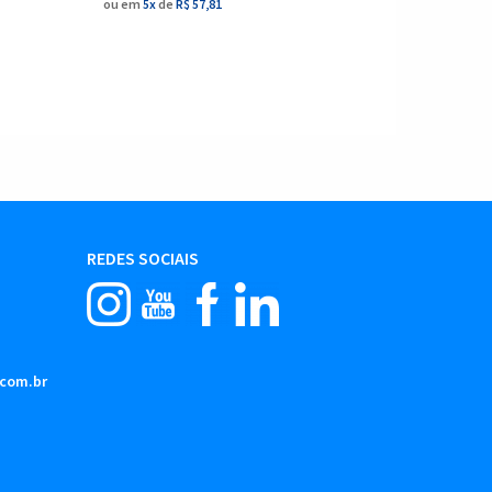
ou em
5x
de
R$ 57,81
ou em
7x
d
REDES SOCIAIS
.com.br