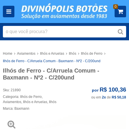
0
Home
Aviamentos
Ilhós e Arruelas
Ilhós
Ilhós de Ferro
Ilhós de Ferro - C/Arruela Comum - Baxmann - Nº2 - C/200und
Ilhós de Ferro - C/Arruela Comum -
Baxmann - Nº2 - C/200und
R$ 100,36
por
Sku:
21890
Categoria:
Ilhós de Ferro
,
ou em
2x
de
R$ 50,18
Aviamentos
,
Ilhós e Arruelas
,
Ilhós
Marca:
Baxmann