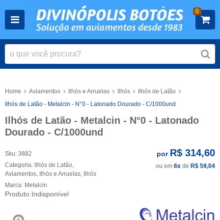
0
Home
Aviamentos
Ilhós e Arruelas
Ilhós
Ilhós de Latão
Ilhós de Latão - Metalcin - N°0 - Latonado Dourado - C/1000und
Ilhós de Latão - Metalcin - N°0 - Latonado
Dourado - C/1000und
R$ 314,60
por
Sku:
3882
Categoria:
Ilhós de Latão
,
ou em
6x
de
R$ 59,04
Aviamentos
,
Ilhós e Arruelas
,
Ilhós
Marca:
Metalcin
Produto Indisponível