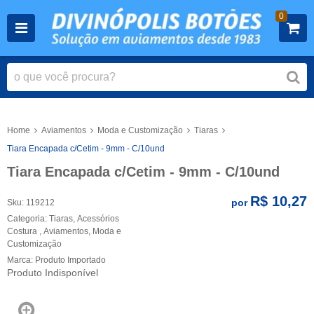
0
Home
Aviamentos
Moda e Customização
Tiaras
Tiara Encapada c/Cetim - 9mm - C/10und
Tiara Encapada c/Cetim - 9mm - C/10und
R$ 10,27
por
Sku:
119212
Categoria:
Tiaras
,
Acessórios
Costura
,
Aviamentos
,
Moda e
Customização
Marca:
Produto Importado
Produto Indisponível