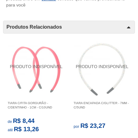
para você
Produtos Relacionados
TIARA C/FITA GORGURÃO -
TIARA ENCAPADA C/GLITTER - 7MM -
C/DENTINHO - 1CM - C/10UND
C/5UND
R$ 8,44
de
R$ 23,27
por
R$ 13,26
até