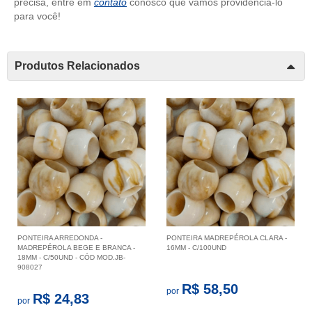
precisa, entre em
contato
conosco que vamos providenciá-lo
para você!
Produtos Relacionados
PONTEIRA ARREDONDA -
PONTEIRA MADREPÉROLA CLARA -
MADREPÉROLA BEGE E BRANCA -
16MM - C/100UND
18MM - C/50UND - CÓD MOD.JB-
908027
R$ 58,50
por
R$ 24,83
por