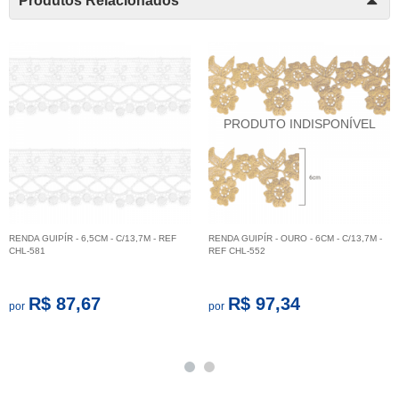
Produtos Relacionados
RENDA GUIPÍR - 6,5CM - C/13,7M - REF
RENDA GUIPÍR - OURO - 6CM - C/13,7M -
CHL-581
REF CHL-552
R$ 87,67
R$ 97,34
por
por