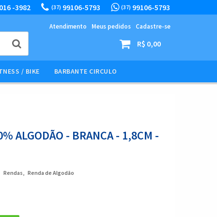
016 -3982
99106-5793
99106-5793
(37)
(37)
Atendimento
Meus pedidos
Cadastre-se
R$ 0,00
TNESS / BIKE
BARBANTE CIRCULO
0% ALGODÃO - BRANCA - 1,8CM -
Rendas
Renda de Algodão