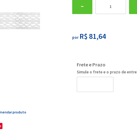
R$ 81,64
por
Frete e Prazo
Simule o frete e o prazo de entr
mendar produto
e