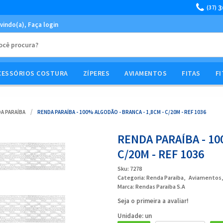
3
(37)
vindo(a),
Faça login
CESSÓRIOS COSTURA
ZÍPERES
AVIAMENTOS
FITAS
FI
A PARAÍBA
RENDA PARAÍBA - 100% ALGODÃO - BRANCA - 1,8CM - C/20M - REF 1036
RENDA PARAÍBA - 10
C/20M - REF 1036
Sku:
7278
Categoria:
Renda Paraíba
Aviamentos
Marca:
Rendas Paraíba S.A
Seja o primeira a avaliar!
Unidade: un