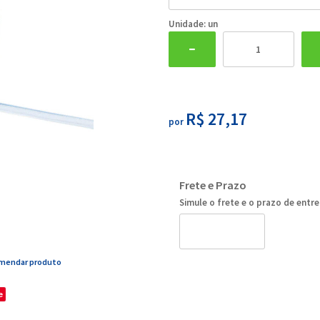
Unidade: un
R$ 27,17
por
Frete e Prazo
Simule o frete e o prazo de entr
mendar produto
e