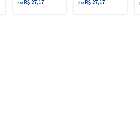
R$ 27,17
R$ 27,17
por
por