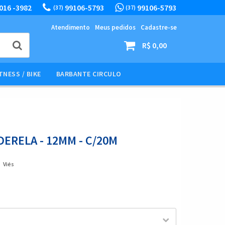
016 -3982
99106-5793
99106-5793
(37)
(37)
Atendimento
Meus pedidos
Cadastre-se
R$ 0,00
TNESS / BIKE
BARBANTE CIRCULO
DERELA - 12MM - C/20M
Viés