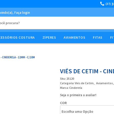
3
(37)
vindo(a),
Faça login
CESSÓRIOS COSTURA
ZÍPERES
AVIAMENTOS
FITAS
FI
 - CINDERELA - 12MM - C/20M
VIÉS DE CETIM - CIN
Sku:
25120
Categoria:
Viés de Cetim
Aviamentos
Marca:
Cinderela
Seja o primeira a avaliar!
COR