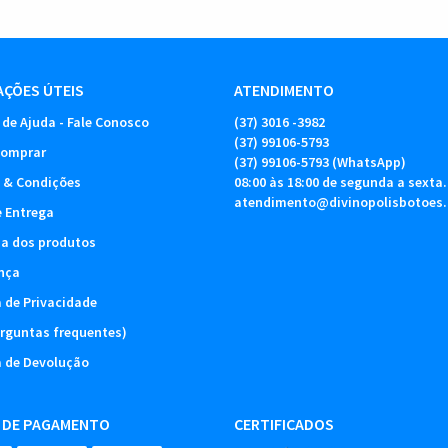
ÇÕES ÚTEIS
ATENDIMENTO
 de Ajuda - Fale Conosco
(37)
3016 -3982
(37)
99106-5793
omprar
(37)
99106-5793
(WhatsApp)
 & Condições
08:00 às 18:00 de segunda a sexta.
atendimento@divinopolisbotoes
e Entrega
ia dos produtos
nça
a de Privacidade
rguntas frequentes)
a de Devolução
 DE PAGAMENTO
CERTIFICADOS