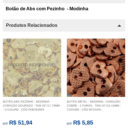
Botão de Abs com Pezinho - Modinha
Produtos Relacionados
BOTÃO ABS PEZINHO - MODINHA -
BOTÃO METAL - MODINHA - CORAÇÃO
CORAÇÃO DOURADO - TAM 28"/17,78MM
COBRE - 2 FUROS - TAM 16"/10,16MM -
- C/144UND - CÓD PAB283995
C/50UND - CÓD MT10450
R$ 51,94
R$ 5,85
por
por