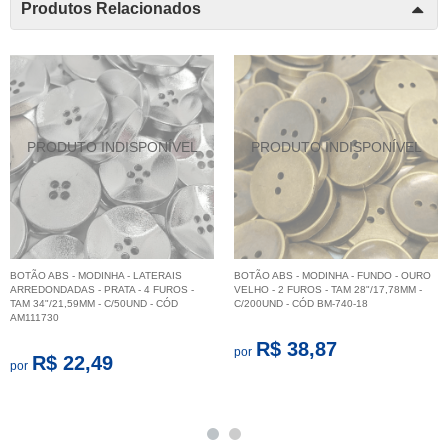
Produtos Relacionados
BOTÃO ABS - MODINHA - LATERAIS
BOTÃO ABS - MODINHA - FUNDO - OURO
ARREDONDADAS - PRATA - 4 FUROS -
VELHO - 2 FUROS - TAM 28"/17,78MM -
TAM 34"/21,59MM - C/50UND - CÓD
C/200UND - CÓD BM-740-18
AM111730
R$ 38,87
por
R$ 22,49
por