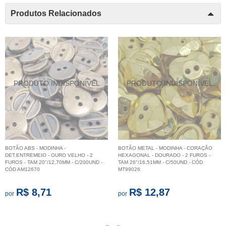
Produtos Relacionados
BOTÃO ABS - MODINHA -
BOTÃO METAL - MODINHA - CORAÇÃO
DET.ENTREMEIO - OURO VELHO - 2
HEXAGONAL - DOURADO - 2 FUROS -
FUROS - TAM 20"/12,70MM - C/200UND -
TAM 26"/16,51MM - C/50UND - CÓD
CÓD AM12670
MT99026
R$ 8,71
R$ 12,87
por
por