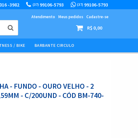
016 -3982
99106-5793
99106-5793
(37)
(37)
Atendimento
Meus pedidos
Cadastre-se
R$ 0,00
TNESS / BIKE
BARBANTE CIRCULO
A - FUNDO - OURO VELHO - 2
,59MM - C/200UND - CÓD BM-740-