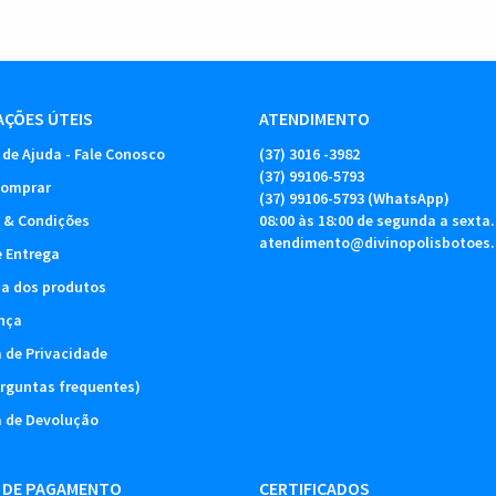
ÇÕES ÚTEIS
ATENDIMENTO
 de Ajuda - Fale Conosco
(37)
3016 -3982
(37)
99106-5793
omprar
(37)
99106-5793
(WhatsApp)
 & Condições
08:00 às 18:00 de segunda a sexta.
atendimento@divinopolisbotoes
e Entrega
ia dos produtos
nça
a de Privacidade
rguntas frequentes)
a de Devolução
 DE PAGAMENTO
CERTIFICADOS