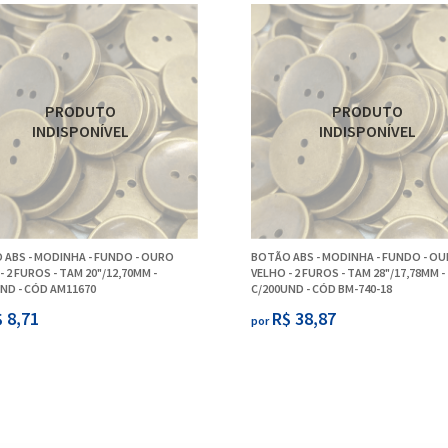
 ABS - MODINHA - FUNDO - OURO
BOTÃO ABS - MODINHA - FUNDO - O
- 2 FUROS - TAM 20"/12,70MM -
VELHO - 2 FUROS - TAM 28"/17,78MM -
ND - CÓD AM11670
C/200UND - CÓD BM-740-18
 8,71
R$ 38,87
por