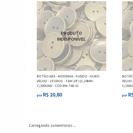
BOTÃO ABS - MODINHA - FUNDO - OURO
BOTÃO
VELHO - 2 FUROS - TAM 24"/15,24MM -
VELHO 
C/200UND - CÓD BM-740-15
C/200U
R$ 20,80
R$
por
por
Carregando comentários ...