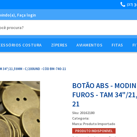
3
(37)
vindo(a),
Faça login
CESSÓRIOS COSTURA
ZÍPERES
AVIAMENTOS
FITAS
FI
M 34"/21,59MM - C/200UND - CÓD BM-740-21
BOTÃO ABS - MODINH
FUROS - TAM 34"/21
21
Sku:
20162180
Categoria:
Marca:
Produto Importado
PRODUTO INDISPONÍVEL