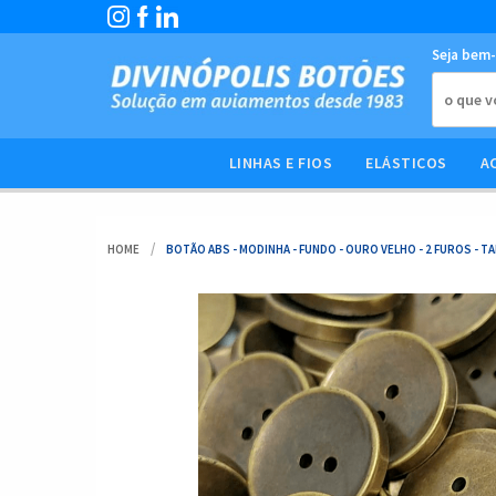
Seja bem-
LINHAS E FIOS
ELÁSTICOS
A
HOME
BOTÃO ABS - MODINHA - FUNDO - OURO VELHO - 2 FUROS - TA