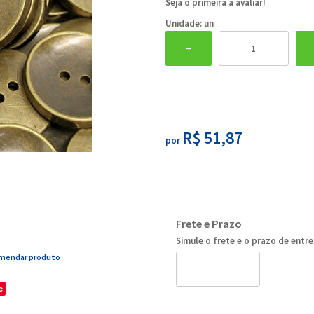
Seja o primeira a avaliar!
Unidade: un
R$ 51,87
por
Frete e Prazo
Simule o frete e o prazo de entr
mendar produto
e