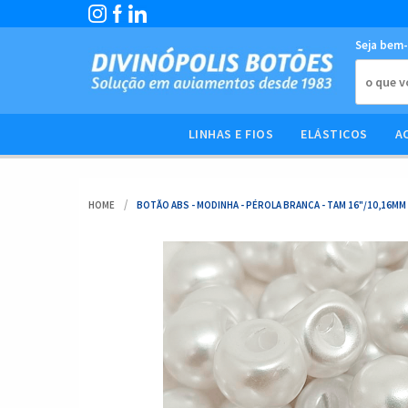
Seja bem-
LINHAS E FIOS
ELÁSTICOS
A
HOME
BOTÃO ABS - MODINHA - PÉROLA BRANCA - TAM 16"/10,16MM 