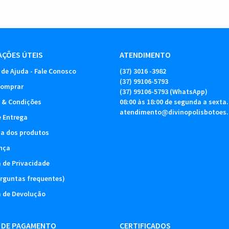
ÇÕES ÚTEIS
ATENDIMENTO
 de Ajuda - Fale Conosco
(37)
3016 -3982
(37)
99106-5793
omprar
(37)
99106-5793
(WhatsApp)
 & Condições
08:00 às 18:00 de segunda a sexta.
atendimento@divinopolisbotoes
e Entrega
ia dos produtos
nça
a de Privacidade
rguntas frequentes)
a de Devolução
 DE PAGAMENTO
CERTIFICADOS