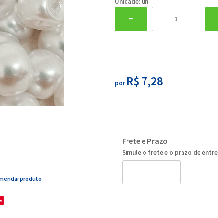
Unidade: un
R$ 7,28
por
Frete e Prazo
Simule o frete e o prazo de entr
mendar produto
e