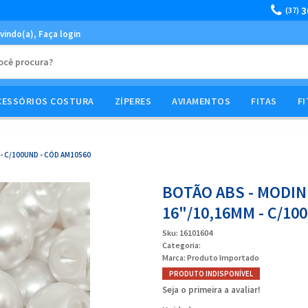
3
(37)
vindo(a),
Faça login
CESSÓRIOS COSTURA
ZÍPERES
AVIAMENTOS
FITAS
FI
- C/100UND - CÓD AM10560
BOTÃO ABS - MODIN
16"/10,16MM - C/10
Sku:
16101604
Categoria:
Marca:
Produto Importado
PRODUTO INDISPONÍVEL
Seja o primeira a avaliar!