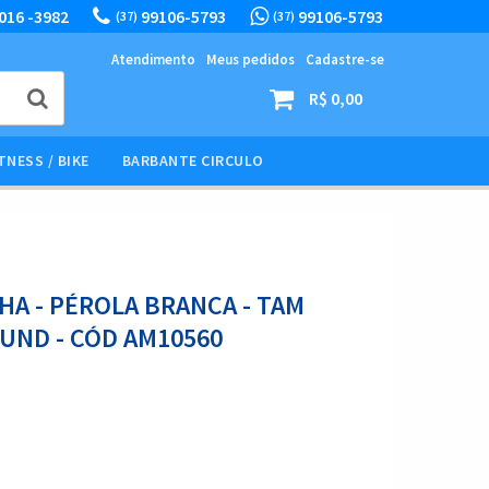
016 -3982
99106-5793
99106-5793
(37)
(37)
Atendimento
Meus pedidos
Cadastre-se
R$ 0,00
TNESS / BIKE
BARBANTE CIRCULO
HA - PÉROLA BRANCA - TAM
0UND - CÓD AM10560