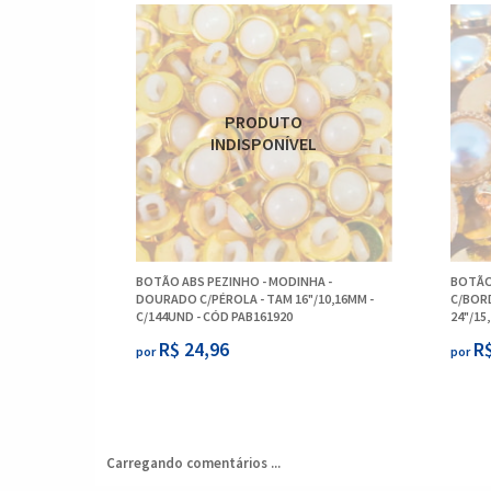
BOTÃO ABS PEZINHO - MODINHA -
BOTÃO
DOURADO C/PÉROLA - TAM 16"/10,16MM -
C/BOR
C/144UND - CÓD PAB161920
24"/15
R$ 24,96
R$
por
por
Carregando comentários ...