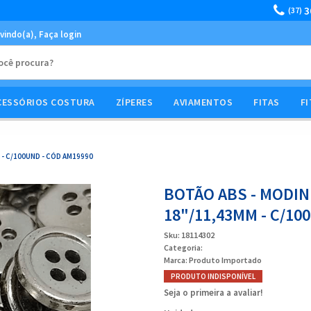
3
(37)
vindo(a),
Faça login
CESSÓRIOS COSTURA
ZÍPERES
AVIAMENTOS
FITAS
FI
 - C/100UND - CÓD AM19990
BOTÃO ABS - MODINH
18"/11,43MM - C/10
Sku:
18114302
Categoria:
Marca:
Produto Importado
PRODUTO INDISPONÍVEL
Seja o primeira a avaliar!