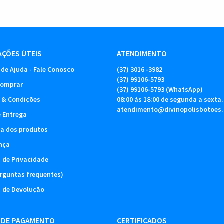
ÇÕES ÚTEIS
ATENDIMENTO
 de Ajuda - Fale Conosco
(37)
3016 -3982
(37)
99106-5793
omprar
(37)
99106-5793
(WhatsApp)
 & Condições
08:00 às 18:00 de segunda a sexta.
atendimento@divinopolisbotoes
e Entrega
ia dos produtos
nça
a de Privacidade
rguntas frequentes)
a de Devolução
 DE PAGAMENTO
CERTIFICADOS