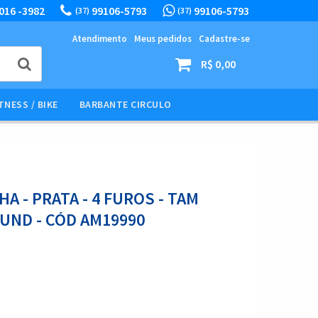
016 -3982
99106-5793
99106-5793
(37)
(37)
Atendimento
Meus pedidos
Cadastre-se
R$ 0,00
TNESS / BIKE
BARBANTE CIRCULO
A - PRATA - 4 FUROS - TAM
0UND - CÓD AM19990