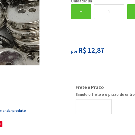
Unidade: un
R$ 12,87
por
Frete e Prazo
Simule o frete e o prazo de entr
mendar produto
e