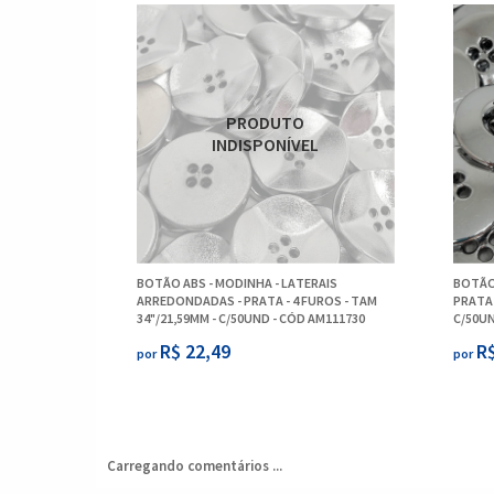
BOTÃO ABS - MODINHA - LATERAIS
BOTÃO
ARREDONDADAS - PRATA - 4 FUROS - TAM
PRATA 
34"/21,59MM - C/50UND - CÓD AM111730
C/50UN
R$ 22,49
R$
por
por
Carregando comentários ...