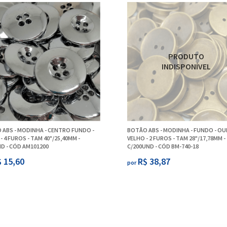
 ABS - MODINHA - CENTRO FUNDO -
BOTÃO ABS - MODINHA - FUNDO - O
- 4 FUROS - TAM 40"/25,40MM -
VELHO - 2 FUROS - TAM 28"/17,78MM -
D - CÓD AM101200
C/200UND - CÓD BM-740-18
 15,60
R$ 38,87
por