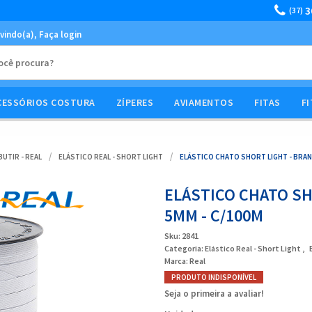
3
(37)
vindo(a),
Faça login
CESSÓRIOS COSTURA
ZÍPERES
AVIAMENTOS
FITAS
FI
UTIR - REAL
ELÁSTICO REAL - SHORT LIGHT
ELÁSTICO CHATO SHORT LIGHT - BRANC
ELÁSTICO CHATO SHO
5MM - C/100M
Sku:
2841
Categoria:
Elástico Real - Short Light
Marca:
Real
PRODUTO INDISPONÍVEL
Seja o primeira a avaliar!