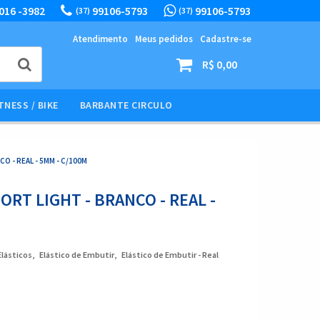
016 -3982
99106-5793
99106-5793
(37)
(37)
Atendimento
Meus pedidos
Cadastre-se
R$ 0,00
TNESS / BIKE
BARBANTE CIRCULO
O - REAL - 5MM - C/100M
RT LIGHT - BRANCO - REAL -
Elásticos
Elástico de Embutir
Elástico de Embutir - Real