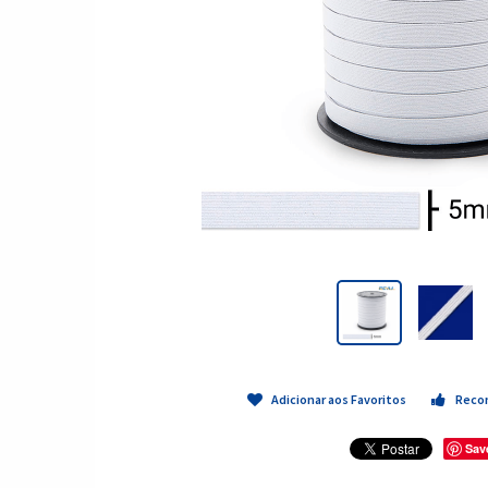
Adicionar aos Favoritos
Reco
Sav