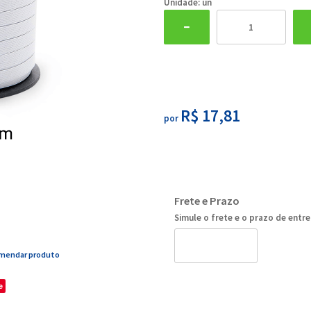
Unidade: un
R$ 17,81
por
Frete e Prazo
Simule o frete e o prazo de entr
mendar produto
e