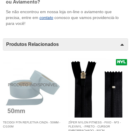
ou Aviamento?
Se não encontrou em nossa loja on-line o aviamento que
precisa, entre em
contato
conosco que vamos providenciá-lo
para você!
Produtos Relacionados
TECIDO/ FITA REFLETIVA CINZA - 50MM -
ZÍPER NYLON FITNESS - FIXO - Nº3 -
C/100M
FLEXNYL - PRETO - CURSOR
EMBORRACHADO - 80CM