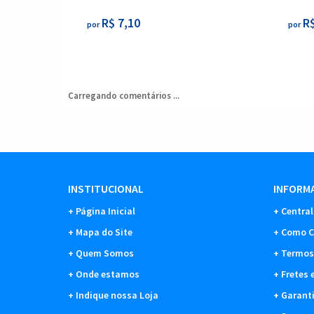
R$ 7,10
R$
por
por
Carregando comentários ...
INSTITUCIONAL
INFORMA
Página Inicial
Central
Mapa do Site
Como C
Quem Somos
Termos
Onde estamos
Fretes 
Indique nossa Loja
Garant