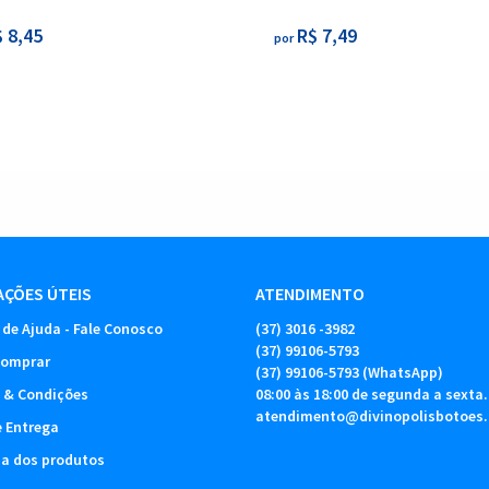
 8,45
R$ 7,49
por
ÇÕES ÚTEIS
ATENDIMENTO
 de Ajuda - Fale Conosco
(37)
3016 -3982
(37)
99106-5793
omprar
(37)
99106-5793
(WhatsApp)
 & Condições
08:00 às 18:00 de segunda a sexta.
atendimento@divinopolisbotoes
e Entrega
ia dos produtos