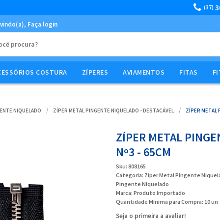
3
(37)
vindo(a),
Faça login
CESSÓRIOS COSTURA
ZÍPERES
AVIAMENTOS
FITAS
FI
GENTE NIQUELADO
ZÍPER METAL PINGENTE NIQUELADO - DESTACÁVEL
ZÍPER METAL 
ZÍPER METAL PINGE
Nº3 - 65CM
Sku:
808165
Categoria:
Zíper Metal Pingente Niquel
Pingente Niquelado
Marca:
Produto Importado
Quantidade Mínima para Compra:
10
un
Seja o primeira a avaliar!