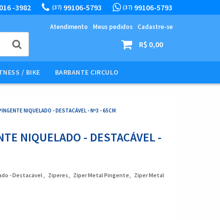
016 -3982
99106-5793
99106-5793
(37)
(37)
Atendimento
Meus pedidos
Cadastre-se
R$ 0,00
TNESS / BIKE
BARBANTE CIRCULO
PINGENTE NIQUELADO - DESTACÁVEL - Nº3 - 65CM
NTE NIQUELADO - DESTACÁVEL -
ado - Destacável
Zíperes
Zíper Metal Pingente
Zíper Metal