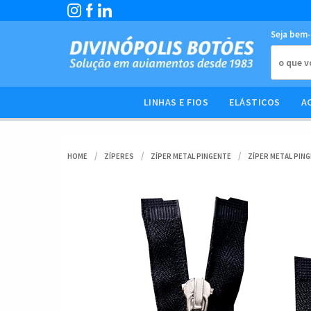
Seja bem-
LINHAS E FIOS
ELÁSTICOS
A
HOME
ZÍPERES
ZÍPER METAL PINGENTE
ZÍPER METAL PIN