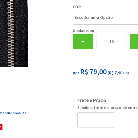
COR
Unidade: un
R$ 79,00
por
(
R$ 7,90
un)
Frete e Prazo
Simule o frete e o prazo de entr
mendar produto
e