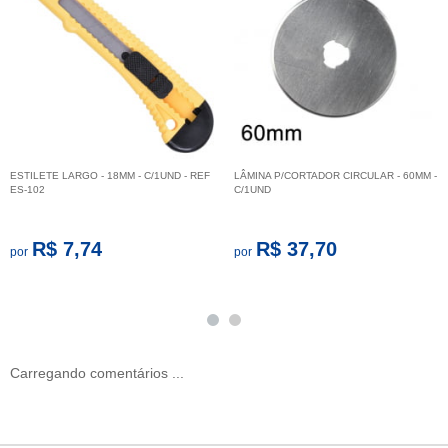
ESTILETE LARGO - 18MM - C/1UND - REF
LÂMINA P/CORTADOR CIRCULAR - 60MM -
ES-102
C/1UND
R$ 7,74
R$ 37,70
por
por
Carregando comentários ...