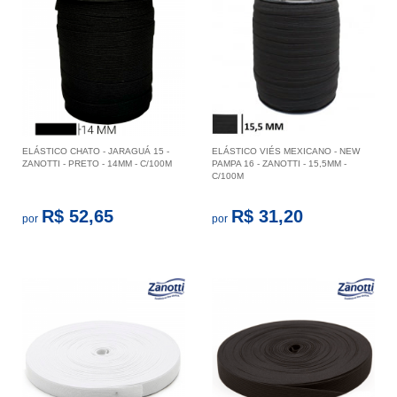
ELÁSTICO CHATO - JARAGUÁ 15 -
ELÁSTICO VIÉS MEXICANO - NEW
ZANOTTI - PRETO - 14MM - C/100M
PAMPA 16 - ZANOTTI - 15,5MM -
C/100M
R$ 52,65
R$ 31,20
por
por