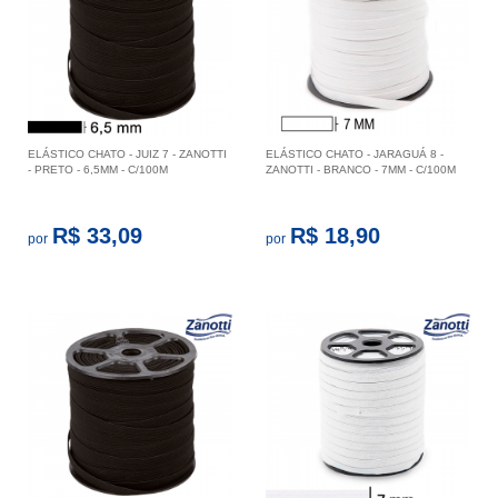
ELÁSTICO CHATO - JUIZ 7 - ZANOTTI
ELÁSTICO CHATO - JARAGUÁ 8 -
- PRETO - 6,5MM - C/100M
ZANOTTI - BRANCO - 7MM - C/100M
R$ 33,09
R$ 18,90
por
por