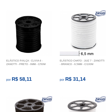
ELÁSTICO P/ALÇA - CLIVIA 6 -
ELÁSTICO CHATO - JUIZ 7 - ZANOTTI
ZANOTTI - PRETO - 6MM - C/50M
- BRANCO - 6,5MM - C/100M
R$ 58,11
R$ 31,14
por
por