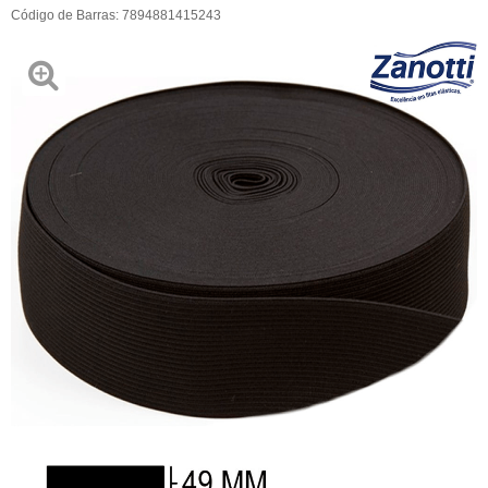
Código de Barras:
7894881415243