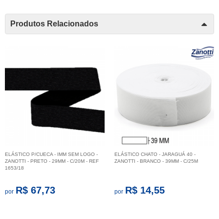
Produtos Relacionados
ELÁSTICO P/CUECA - IMM SEM LOGO -
ELÁSTICO CHATO - JARAGUÁ 40 -
ZANOTTI - PRETO - 29MM - C/20M - REF
ZANOTTI - BRANCO - 39MM - C/25M
1653/18
R$ 67,73
R$ 14,55
por
por